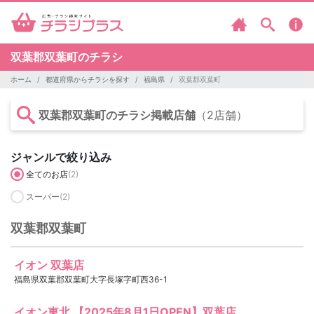
双葉郡双葉町のチラシ
ホーム
都道府県からチラシを探す
福島県
双葉郡双葉町
双葉郡双葉町のチラシ掲載店舗
（2店舗）
ジャンルで絞り込み
全てのお店
(2)
スーパー
(2)
双葉郡双葉町
イオン 双葉店
福島県双葉郡双葉町大字長塚字町西36-1
イオン東北 【2025年8月1日OPEN】双葉店