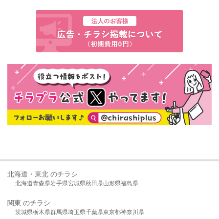
北海道・東北 のチラシ
北海道
青森県
岩手県
宮城県
秋田県
山形県
福島県
関東 のチラシ
茨城県
栃木県
群馬県
埼玉県
千葉県
東京都
神奈川県