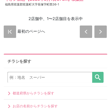
福島県双葉郡双葉町大字長塚字町西36-1
2店舗中、1〜2店舗目を表示中
最初のページへ
チラシを探す
都道府県からチラシを探す
お店の名前からチラシを探す