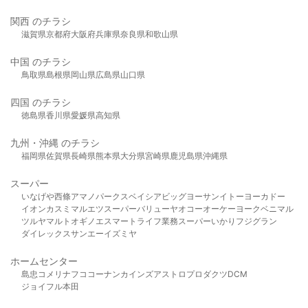
関西 のチラシ
滋賀県
京都府
大阪府
兵庫県
奈良県
和歌山県
中国 のチラシ
鳥取県
島根県
岡山県
広島県
山口県
四国 のチラシ
徳島県
香川県
愛媛県
高知県
九州・沖縄 のチラシ
福岡県
佐賀県
長崎県
熊本県
大分県
宮崎県
鹿児島県
沖縄県
スーパー
いなげや
西條
アマノパークス
ベイシア
ビッグヨーサン
イトーヨーカドー
イオン
カスミ
マルエツ
スーパーバリュー
ヤオコー
オーケー
ヨークベニマル
ツルヤ
マルト
オギノ
エスマート
ライフ
業務スーパー
いかり
フジグラン
ダイレックス
サンエー
イズミヤ
ホームセンター
島忠
コメリ
ナフコ
コーナン
カインズ
アストロプロダクツ
DCM
ジョイフル本田