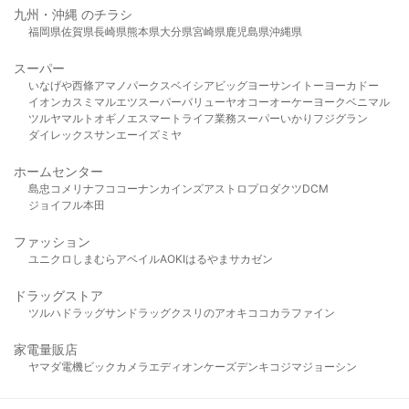
九州・沖縄 のチラシ
福岡県
佐賀県
長崎県
熊本県
大分県
宮崎県
鹿児島県
沖縄県
スーパー
いなげや
西條
アマノパークス
ベイシア
ビッグヨーサン
イトーヨーカドー
イオン
カスミ
マルエツ
スーパーバリュー
ヤオコー
オーケー
ヨークベニマル
ツルヤ
マルト
オギノ
エスマート
ライフ
業務スーパー
いかり
フジグラン
ダイレックス
サンエー
イズミヤ
ホームセンター
島忠
コメリ
ナフコ
コーナン
カインズ
アストロプロダクツ
DCM
ジョイフル本田
ファッション
ユニクロ
しまむら
アベイル
AOKI
はるやま
サカゼン
ドラッグストア
ツルハドラッグ
サンドラッグ
クスリのアオキ
ココカラファイン
家電量販店
ヤマダ電機
ビックカメラ
エディオン
ケーズデンキ
コジマ
ジョーシン