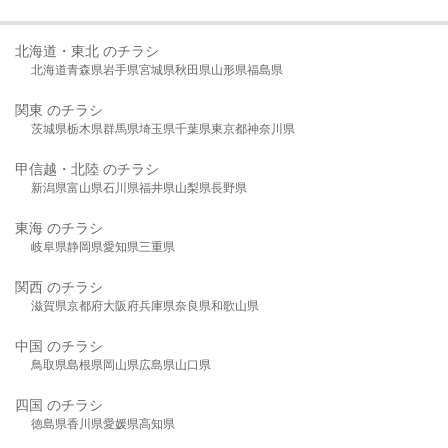
北海道・東北 のチラシ
北海道
青森県
岩手県
宮城県
秋田県
山形県
福島県
関東 のチラシ
茨城県
栃木県
群馬県
埼玉県
千葉県
東京都
神奈川県
甲信越・北陸 のチラシ
新潟県
富山県
石川県
福井県
山梨県
長野県
東海 のチラシ
岐阜県
静岡県
愛知県
三重県
関西 のチラシ
滋賀県
京都府
大阪府
兵庫県
奈良県
和歌山県
中国 のチラシ
鳥取県
島根県
岡山県
広島県
山口県
四国 のチラシ
徳島県
香川県
愛媛県
高知県