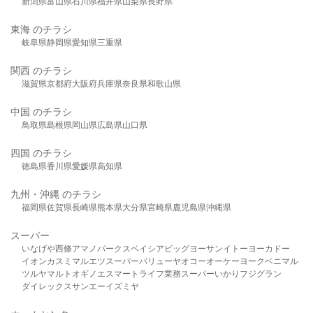
新潟県
富山県
石川県
福井県
山梨県
長野県
東海 のチラシ
岐阜県
静岡県
愛知県
三重県
関西 のチラシ
滋賀県
京都府
大阪府
兵庫県
奈良県
和歌山県
中国 のチラシ
鳥取県
島根県
岡山県
広島県
山口県
四国 のチラシ
徳島県
香川県
愛媛県
高知県
九州・沖縄 のチラシ
福岡県
佐賀県
長崎県
熊本県
大分県
宮崎県
鹿児島県
沖縄県
スーパー
いなげや
西條
アマノパークス
ベイシア
ビッグヨーサン
イトーヨーカドー
イオン
カスミ
マルエツ
スーパーバリュー
ヤオコー
オーケー
ヨークベニマル
ツルヤ
マルト
オギノ
エスマート
ライフ
業務スーパー
いかり
フジグラン
ダイレックス
サンエー
イズミヤ