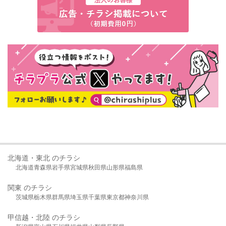
北海道・東北 のチラシ
北海道
青森県
岩手県
宮城県
秋田県
山形県
福島県
関東 のチラシ
茨城県
栃木県
群馬県
埼玉県
千葉県
東京都
神奈川県
甲信越・北陸 のチラシ