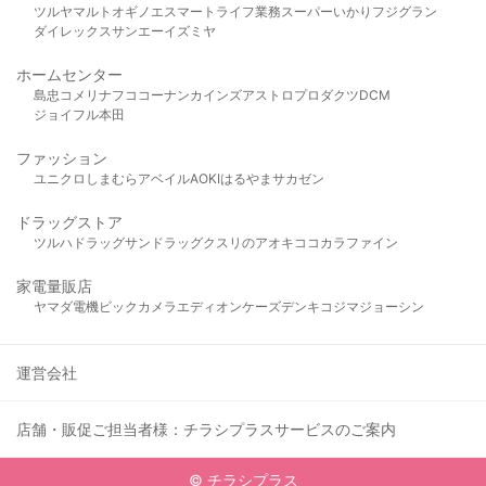
ツルヤ
マルト
オギノ
エスマート
ライフ
業務スーパー
いかり
フジグラン
ダイレックス
サンエー
イズミヤ
ホームセンター
島忠
コメリ
ナフコ
コーナン
カインズ
アストロプロダクツ
DCM
ジョイフル本田
ファッション
ユニクロ
しまむら
アベイル
AOKI
はるやま
サカゼン
ドラッグストア
ツルハドラッグ
サンドラッグ
クスリのアオキ
ココカラファイン
家電量販店
ヤマダ電機
ビックカメラ
エディオン
ケーズデンキ
コジマ
ジョーシン
運営会社
店舗・販促ご担当者様：チラシプラスサービスのご案内
© チラシプラス