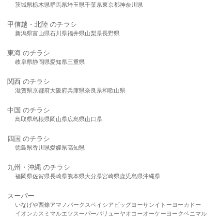
茨城県
栃木県
群馬県
埼玉県
千葉県
東京都
神奈川県
甲信越・北陸 のチラシ
新潟県
富山県
石川県
福井県
山梨県
長野県
東海 のチラシ
岐阜県
静岡県
愛知県
三重県
関西 のチラシ
滋賀県
京都府
大阪府
兵庫県
奈良県
和歌山県
中国 のチラシ
鳥取県
島根県
岡山県
広島県
山口県
四国 のチラシ
徳島県
香川県
愛媛県
高知県
九州・沖縄 のチラシ
福岡県
佐賀県
長崎県
熊本県
大分県
宮崎県
鹿児島県
沖縄県
スーパー
いなげや
西條
アマノパークス
ベイシア
ビッグヨーサン
イトーヨーカドー
イオン
カスミ
マルエツ
スーパーバリュー
ヤオコー
オーケー
ヨークベニマル