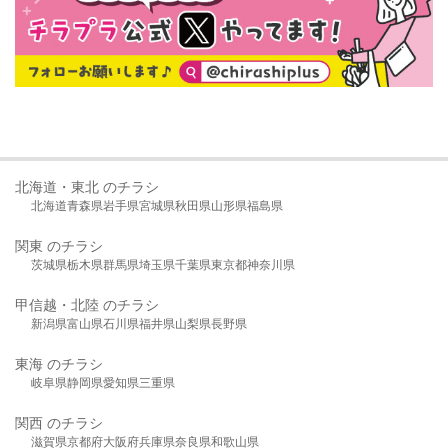
北海道・東北 のチラシ
北海道
青森県
岩手県
宮城県
秋田県
山形県
福島県
関東 のチラシ
茨城県
栃木県
群馬県
埼玉県
千葉県
東京都
神奈川県
甲信越・北陸 のチラシ
新潟県
富山県
石川県
福井県
山梨県
長野県
東海 のチラシ
岐阜県
静岡県
愛知県
三重県
関西 のチラシ
滋賀県
京都府
大阪府
兵庫県
奈良県
和歌山県