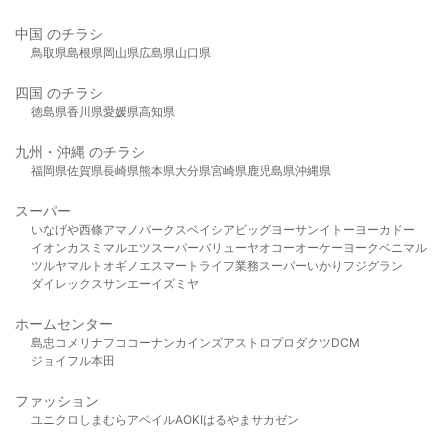
中国 のチラシ
鳥取県
島根県
岡山県
広島県
山口県
四国 のチラシ
徳島県
香川県
愛媛県
高知県
九州・沖縄 のチラシ
福岡県
佐賀県
長崎県
熊本県
大分県
宮崎県
鹿児島県
沖縄県
スーパー
いなげや
西條
アマノパークス
ベイシア
ビッグヨーサン
イトーヨーカドー
イオン
カスミ
マルエツ
スーパーバリュー
ヤオコー
オーケー
ヨークベニマル
ツルヤ
マルト
オギノ
エスマート
ライフ
業務スーパー
いかり
フジグラン
ダイレックス
サンエー
イズミヤ
ホームセンター
島忠
コメリ
ナフコ
コーナン
カインズ
アストロプロダクツ
DCM
ジョイフル本田
ファッション
ユニクロ
しまむら
アベイル
AOKI
はるやま
サカゼン