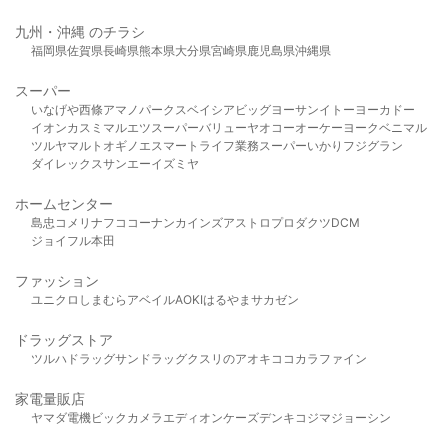
九州・沖縄 のチラシ
福岡県
佐賀県
長崎県
熊本県
大分県
宮崎県
鹿児島県
沖縄県
スーパー
いなげや
西條
アマノパークス
ベイシア
ビッグヨーサン
イトーヨーカドー
イオン
カスミ
マルエツ
スーパーバリュー
ヤオコー
オーケー
ヨークベニマル
ツルヤ
マルト
オギノ
エスマート
ライフ
業務スーパー
いかり
フジグラン
ダイレックス
サンエー
イズミヤ
ホームセンター
島忠
コメリ
ナフコ
コーナン
カインズ
アストロプロダクツ
DCM
ジョイフル本田
ファッション
ユニクロ
しまむら
アベイル
AOKI
はるやま
サカゼン
ドラッグストア
ツルハドラッグ
サンドラッグ
クスリのアオキ
ココカラファイン
家電量販店
ヤマダ電機
ビックカメラ
エディオン
ケーズデンキ
コジマ
ジョーシン