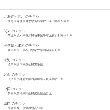
北海道・東北 のチラシ
北海道
青森県
岩手県
宮城県
秋田県
山形県
福島県
関東 のチラシ
茨城県
栃木県
群馬県
埼玉県
千葉県
東京都
神奈川県
甲信越・北陸 のチラシ
新潟県
富山県
石川県
福井県
山梨県
長野県
東海 のチラシ
岐阜県
静岡県
愛知県
三重県
関西 のチラシ
滋賀県
京都府
大阪府
兵庫県
奈良県
和歌山県
中国 のチラシ
鳥取県
島根県
岡山県
広島県
山口県
四国 のチラシ
徳島県
香川県
愛媛県
高知県