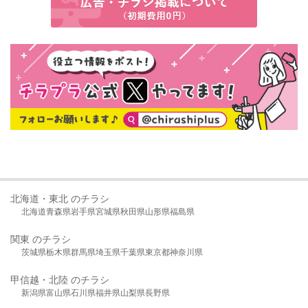
北海道・東北 のチラシ
北海道
青森県
岩手県
宮城県
秋田県
山形県
福島県
関東 のチラシ
茨城県
栃木県
群馬県
埼玉県
千葉県
東京都
神奈川県
甲信越・北陸 のチラシ
新潟県
富山県
石川県
福井県
山梨県
長野県