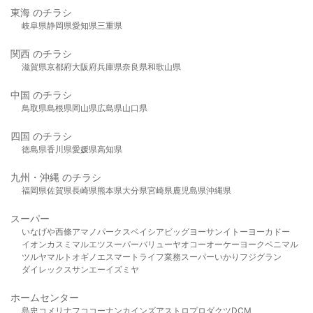
東海 のチラシ
岐阜県
静岡県
愛知県
三重県
関西 のチラシ
滋賀県
京都府
大阪府
兵庫県
奈良県
和歌山県
中国 のチラシ
鳥取県
島根県
岡山県
広島県
山口県
四国 のチラシ
徳島県
香川県
愛媛県
高知県
九州・沖縄 のチラシ
福岡県
佐賀県
長崎県
熊本県
大分県
宮崎県
鹿児島県
沖縄県
スーパー
いなげや
西條
アマノパークス
ベイシア
ビッグヨーサン
イトーヨーカドー
イオン
カスミ
マルエツ
スーパーバリュー
ヤオコー
オーケー
ヨークベニマル
ツルヤ
マルト
オギノ
エスマート
ライフ
業務スーパー
いかり
フジグラン
ダイレックス
サンエー
イズミヤ
ホームセンター
島忠
コメリ
ナフコ
コーナン
カインズ
アストロプロダクツ
DCM