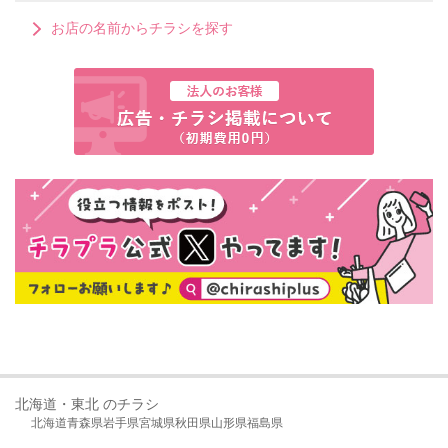
お店の名前からチラシを探す
北海道・東北 のチラシ
北海道
青森県
岩手県
宮城県
秋田県
山形県
福島県