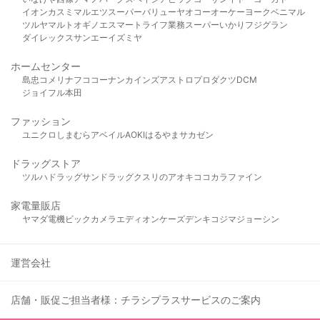
イオン
カスミ
マルエツ
スーパーバリュー
ヤオコー
オーケー
ヨークベニマル
ツルヤ
マルト
オギノ
エスマート
ライフ
業務スーパー
いかり
フジグラン
ダイレックス
サンエー
イズミヤ
ホームセンター
島忠
コメリ
ナフコ
コーナン
カインズ
アストロプロダクツ
DCM
ジョイフル本田
ファッション
ユニクロ
しまむら
アベイル
AOKI
はるやま
サカゼン
ドラッグストア
ツルハドラッグ
サンドラッグ
クスリのアオキ
ココカラファイン
家電量販店
ヤマダ電機
ビックカメラ
エディオン
ケーズデンキ
コジマ
ジョーシン
運営会社
店舗・販促ご担当者様：チラシプラスサービスのご案内