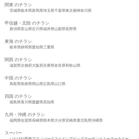
関東 のチラシ
茨城県
栃木県
群馬県
埼玉県
千葉県
東京都
神奈川県
甲信越・北陸 のチラシ
新潟県
富山県
石川県
福井県
山梨県
長野県
東海 のチラシ
岐阜県
静岡県
愛知県
三重県
関西 のチラシ
滋賀県
京都府
大阪府
兵庫県
奈良県
和歌山県
中国 のチラシ
鳥取県
島根県
岡山県
広島県
山口県
四国 のチラシ
徳島県
香川県
愛媛県
高知県
九州・沖縄 のチラシ
福岡県
佐賀県
長崎県
熊本県
大分県
宮崎県
鹿児島県
沖縄県
スーパー
いなげや
西條
アマノパークス
ベイシア
ビッグヨーサン
イトーヨーカドー