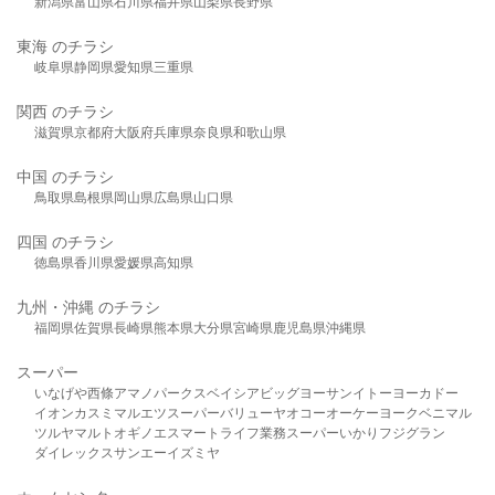
新潟県
富山県
石川県
福井県
山梨県
長野県
東海 のチラシ
岐阜県
静岡県
愛知県
三重県
関西 のチラシ
滋賀県
京都府
大阪府
兵庫県
奈良県
和歌山県
中国 のチラシ
鳥取県
島根県
岡山県
広島県
山口県
四国 のチラシ
徳島県
香川県
愛媛県
高知県
九州・沖縄 のチラシ
福岡県
佐賀県
長崎県
熊本県
大分県
宮崎県
鹿児島県
沖縄県
スーパー
いなげや
西條
アマノパークス
ベイシア
ビッグヨーサン
イトーヨーカドー
イオン
カスミ
マルエツ
スーパーバリュー
ヤオコー
オーケー
ヨークベニマル
ツルヤ
マルト
オギノ
エスマート
ライフ
業務スーパー
いかり
フジグラン
ダイレックス
サンエー
イズミヤ