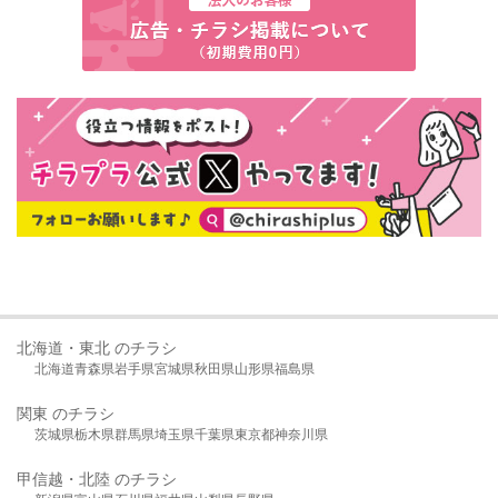
北海道・東北 のチラシ
北海道
青森県
岩手県
宮城県
秋田県
山形県
福島県
関東 のチラシ
茨城県
栃木県
群馬県
埼玉県
千葉県
東京都
神奈川県
甲信越・北陸 のチラシ