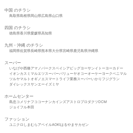
中国 のチラシ
鳥取県
島根県
岡山県
広島県
山口県
四国 のチラシ
徳島県
香川県
愛媛県
高知県
九州・沖縄 のチラシ
福岡県
佐賀県
長崎県
熊本県
大分県
宮崎県
鹿児島県
沖縄県
スーパー
いなげや
西條
アマノパークス
ベイシア
ビッグヨーサン
イトーヨーカドー
イオン
カスミ
マルエツ
スーパーバリュー
ヤオコー
オーケー
ヨークベニマル
ツルヤ
マルト
オギノ
エスマート
ライフ
業務スーパー
いかり
フジグラン
ダイレックス
サンエー
イズミヤ
ホームセンター
島忠
コメリ
ナフコ
コーナン
カインズ
アストロプロダクツ
DCM
ジョイフル本田
ファッション
ユニクロ
しまむら
アベイル
AOKI
はるやま
サカゼン