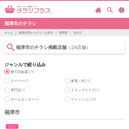
福津市のチラシ
ホーム
都道府県からチラシを探す
福岡県
福津市
福津市のチラシ掲載店舗
（24店舗）
ジャンルで絞り込み
全てのお店
(24)
スーパー
(7)
家電・PC
(3)
専門店
(1)
ドラッグストア
(7)
ホームセンター
(1)
ファッション
(5)
福津市
チラシ