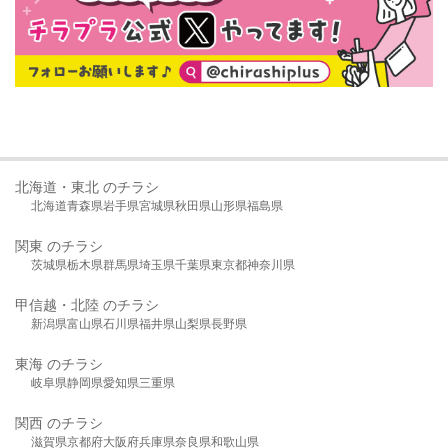
北海道・東北 のチラシ
北海道
青森県
岩手県
宮城県
秋田県
山形県
福島県
関東 のチラシ
茨城県
栃木県
群馬県
埼玉県
千葉県
東京都
神奈川県
甲信越・北陸 のチラシ
新潟県
富山県
石川県
福井県
山梨県
長野県
東海 のチラシ
岐阜県
静岡県
愛知県
三重県
関西 のチラシ
滋賀県
京都府
大阪府
兵庫県
奈良県
和歌山県