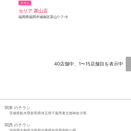
チラシ
セリア 茶山店
福岡県福岡市城南区茶山1−7−6
40店舗中、1〜15店舗目を表示中
関東 のチラシ
茨城県
栃木県
群馬県
埼玉県
千葉県
東京都
神奈川県
関西 のチラシ
滋賀県
京都府
大阪府
兵庫県
奈良県
和歌山県