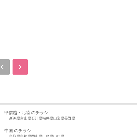
甲信越・北陸 のチラシ
新潟県
富山県
石川県
福井県
山梨県
長野県
中国 のチラシ
鳥取県
島根県
岡山県
広島県
山口県