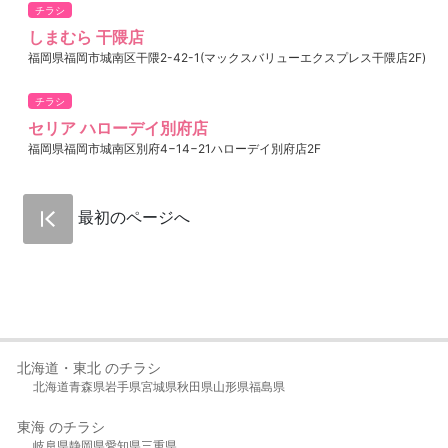
チラシ
しまむら 干隈店
福岡県福岡市城南区干隈2-42-1(マックスバリューエクスプレス干隈店2F)
チラシ
セリア ハローデイ別府店
福岡県福岡市城南区別府4−14−21ハローデイ別府店2F
最初のページへ
北海道・東北 のチラシ
北海道
青森県
岩手県
宮城県
秋田県
山形県
福島県
東海 のチラシ
岐阜県
静岡県
愛知県
三重県