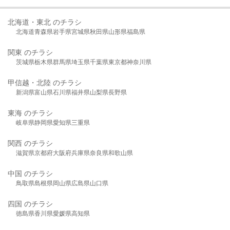
北海道・東北 のチラシ
北海道
青森県
岩手県
宮城県
秋田県
山形県
福島県
関東 のチラシ
茨城県
栃木県
群馬県
埼玉県
千葉県
東京都
神奈川県
甲信越・北陸 のチラシ
新潟県
富山県
石川県
福井県
山梨県
長野県
東海 のチラシ
岐阜県
静岡県
愛知県
三重県
関西 のチラシ
滋賀県
京都府
大阪府
兵庫県
奈良県
和歌山県
中国 のチラシ
鳥取県
島根県
岡山県
広島県
山口県
四国 のチラシ
徳島県
香川県
愛媛県
高知県