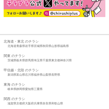
北海道・東北 のチラシ
北海道
青森県
岩手県
宮城県
秋田県
山形県
福島県
関東 のチラシ
茨城県
栃木県
群馬県
埼玉県
千葉県
東京都
神奈川県
甲信越・北陸 のチラシ
新潟県
富山県
石川県
福井県
山梨県
長野県
東海 のチラシ
岐阜県
静岡県
愛知県
三重県
関西 のチラシ
滋賀県
京都府
大阪府
兵庫県
奈良県
和歌山県