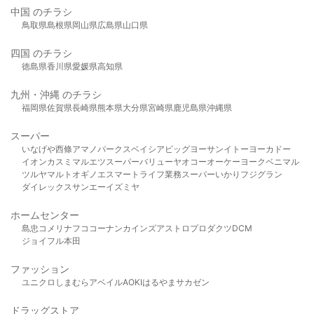
中国 のチラシ
鳥取県
島根県
岡山県
広島県
山口県
四国 のチラシ
徳島県
香川県
愛媛県
高知県
九州・沖縄 のチラシ
福岡県
佐賀県
長崎県
熊本県
大分県
宮崎県
鹿児島県
沖縄県
スーパー
いなげや
西條
アマノパークス
ベイシア
ビッグヨーサン
イトーヨーカドー
イオン
カスミ
マルエツ
スーパーバリュー
ヤオコー
オーケー
ヨークベニマル
ツルヤ
マルト
オギノ
エスマート
ライフ
業務スーパー
いかり
フジグラン
ダイレックス
サンエー
イズミヤ
ホームセンター
島忠
コメリ
ナフコ
コーナン
カインズ
アストロプロダクツ
DCM
ジョイフル本田
ファッション
ユニクロ
しまむら
アベイル
AOKI
はるやま
サカゼン
ドラッグストア