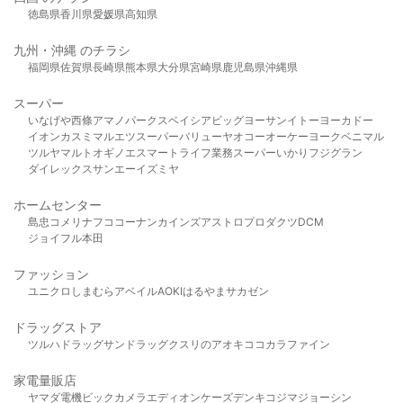
徳島県
香川県
愛媛県
高知県
九州・沖縄 のチラシ
福岡県
佐賀県
長崎県
熊本県
大分県
宮崎県
鹿児島県
沖縄県
スーパー
いなげや
西條
アマノパークス
ベイシア
ビッグヨーサン
イトーヨーカドー
イオン
カスミ
マルエツ
スーパーバリュー
ヤオコー
オーケー
ヨークベニマル
ツルヤ
マルト
オギノ
エスマート
ライフ
業務スーパー
いかり
フジグラン
ダイレックス
サンエー
イズミヤ
ホームセンター
島忠
コメリ
ナフコ
コーナン
カインズ
アストロプロダクツ
DCM
ジョイフル本田
ファッション
ユニクロ
しまむら
アベイル
AOKI
はるやま
サカゼン
ドラッグストア
ツルハドラッグ
サンドラッグ
クスリのアオキ
ココカラファイン
家電量販店
ヤマダ電機
ビックカメラ
エディオン
ケーズデンキ
コジマ
ジョーシン