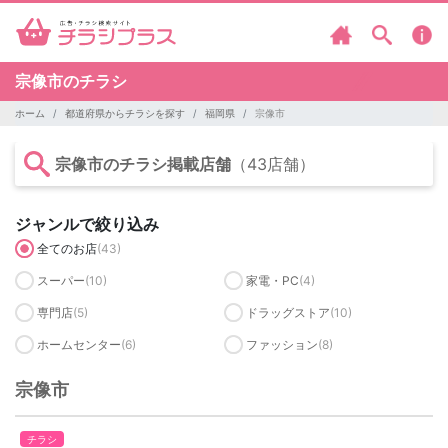
宗像市のチラシ
ホーム
都道府県からチラシを探す
福岡県
宗像市
宗像市のチラシ掲載店舗
（43店舗）
ジャンルで絞り込み
全てのお店
(43)
スーパー
(10)
家電・PC
(4)
専門店
(5)
ドラッグストア
(10)
ホームセンター
(6)
ファッション
(8)
宗像市
チラシ