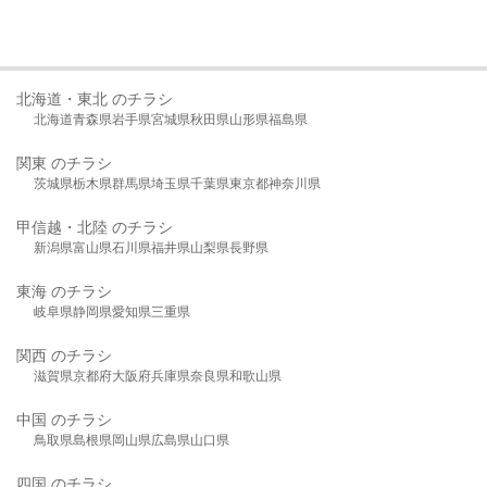
北海道・東北 のチラシ
北海道
青森県
岩手県
宮城県
秋田県
山形県
福島県
関東 のチラシ
茨城県
栃木県
群馬県
埼玉県
千葉県
東京都
神奈川県
甲信越・北陸 のチラシ
新潟県
富山県
石川県
福井県
山梨県
長野県
東海 のチラシ
岐阜県
静岡県
愛知県
三重県
関西 のチラシ
滋賀県
京都府
大阪府
兵庫県
奈良県
和歌山県
中国 のチラシ
鳥取県
島根県
岡山県
広島県
山口県
四国 のチラシ