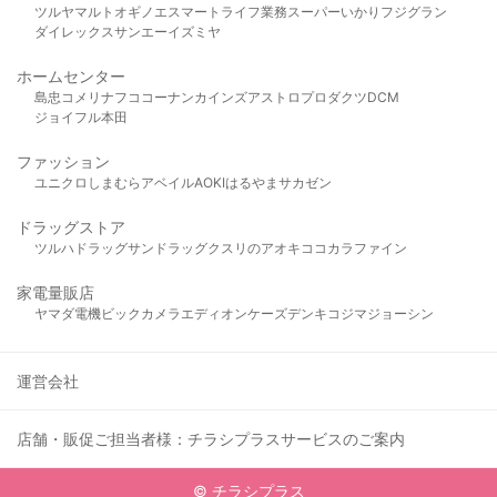
ツルヤ
マルト
オギノ
エスマート
ライフ
業務スーパー
いかり
フジグラン
ダイレックス
サンエー
イズミヤ
ホームセンター
島忠
コメリ
ナフコ
コーナン
カインズ
アストロプロダクツ
DCM
ジョイフル本田
ファッション
ユニクロ
しまむら
アベイル
AOKI
はるやま
サカゼン
ドラッグストア
ツルハドラッグ
サンドラッグ
クスリのアオキ
ココカラファイン
家電量販店
ヤマダ電機
ビックカメラ
エディオン
ケーズデンキ
コジマ
ジョーシン
運営会社
店舗・販促ご担当者様：チラシプラスサービスのご案内
© チラシプラス