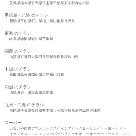
茨城県
栃木県
群馬県
埼玉県
千葉県
東京都
神奈川県
甲信越・北陸 のチラシ
新潟県
富山県
石川県
福井県
山梨県
長野県
東海 のチラシ
岐阜県
静岡県
愛知県
三重県
関西 のチラシ
滋賀県
京都府
大阪府
兵庫県
奈良県
和歌山県
中国 のチラシ
鳥取県
島根県
岡山県
広島県
山口県
四国 のチラシ
徳島県
香川県
愛媛県
高知県
九州・沖縄 のチラシ
福岡県
佐賀県
長崎県
熊本県
大分県
宮崎県
鹿児島県
沖縄県
スーパー
いなげや
西條
アマノパークス
ベイシア
ビッグヨーサン
イトーヨーカドー
イオン
カスミ
マルエツ
スーパーバリュー
ヤオコー
オーケー
ヨークベニマル