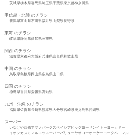
茨城県
栃木県
群馬県
埼玉県
千葉県
東京都
神奈川県
甲信越・北陸 のチラシ
新潟県
富山県
石川県
福井県
山梨県
長野県
東海 のチラシ
岐阜県
静岡県
愛知県
三重県
関西 のチラシ
滋賀県
京都府
大阪府
兵庫県
奈良県
和歌山県
中国 のチラシ
鳥取県
島根県
岡山県
広島県
山口県
四国 のチラシ
徳島県
香川県
愛媛県
高知県
九州・沖縄 のチラシ
福岡県
佐賀県
長崎県
熊本県
大分県
宮崎県
鹿児島県
沖縄県
スーパー
いなげや
西條
アマノパークス
ベイシア
ビッグヨーサン
イトーヨーカドー
イオン
カスミ
マルエツ
スーパーバリュー
ヤオコー
オーケー
ヨークベニマル