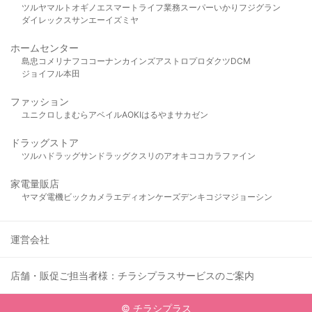
ツルヤ
マルト
オギノ
エスマート
ライフ
業務スーパー
いかり
フジグラン
ダイレックス
サンエー
イズミヤ
ホームセンター
島忠
コメリ
ナフコ
コーナン
カインズ
アストロプロダクツ
DCM
ジョイフル本田
ファッション
ユニクロ
しまむら
アベイル
AOKI
はるやま
サカゼン
ドラッグストア
ツルハドラッグ
サンドラッグ
クスリのアオキ
ココカラファイン
家電量販店
ヤマダ電機
ビックカメラ
エディオン
ケーズデンキ
コジマ
ジョーシン
運営会社
店舗・販促ご担当者様：チラシプラスサービスのご案内
© チラシプラス