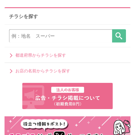
チラシを探す
都道府県からチラシを探す
お店の名前からチラシを探す