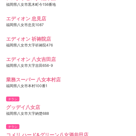
福岡県八女市黒木町今156番地
エディオン 忠見店
福岡県八女市忠見1087
エディオン 祈祷院店
福岡県八女市大字祈祷院476
エディオン 八女吉田店
福岡県八女市大字吉田656-9
業務スーパー 八女本村店
福岡県八女市本村100番1
チラシ
グッデイ八女店
福岡県八女市大字納楚688
チラシ
コメリ ハード&グリーン八女酒井田店