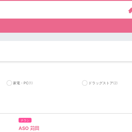
）
家電・PC
(1)
ドラッグストア
(2)
チラシ
ASO 苅田