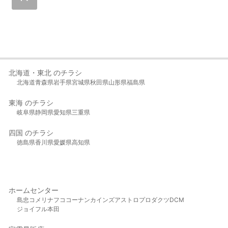
北海道・東北 のチラシ
北海道
青森県
岩手県
宮城県
秋田県
山形県
福島県
東海 のチラシ
岐阜県
静岡県
愛知県
三重県
四国 のチラシ
徳島県
香川県
愛媛県
高知県
ホームセンター
島忠
コメリ
ナフコ
コーナン
カインズ
アストロプロダクツ
DCM
ジョイフル本田