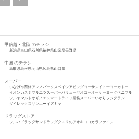
甲信越・北陸 のチラシ
新潟県
富山県
石川県
福井県
山梨県
長野県
中国 のチラシ
鳥取県
島根県
岡山県
広島県
山口県
スーパー
いなげや
西條
アマノパークス
ベイシア
ビッグヨーサン
イトーヨーカドー
イオン
カスミ
マルエツ
スーパーバリュー
ヤオコー
オーケー
ヨークベニマル
ツルヤ
マルト
オギノ
エスマート
ライフ
業務スーパー
いかり
フジグラン
ダイレックス
サンエー
イズミヤ
ドラッグストア
ツルハドラッグ
サンドラッグ
クスリのアオキ
ココカラファイン