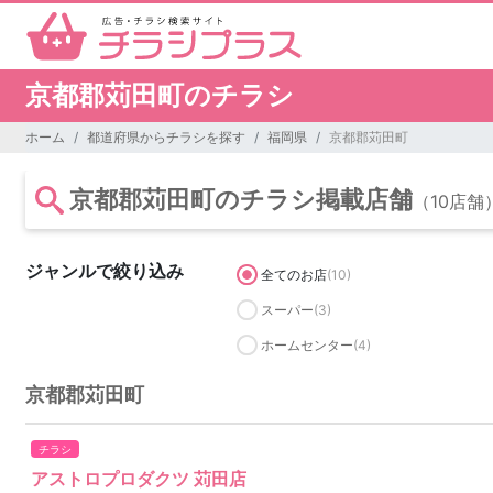
京都郡苅田町のチラシ
ホーム
都道府県からチラシを探す
福岡県
京都郡苅田町
京都郡苅田町のチラシ掲載店舗
（10店舗
ジャンルで絞り込み
全てのお店
(10)
スーパー
(3)
ホームセンター
(4)
京都郡苅田町
チラシ
アストロプロダクツ 苅田店