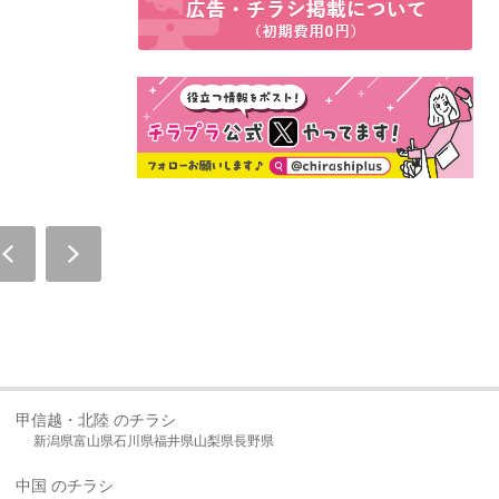
甲信越・北陸 のチラシ
新潟県
富山県
石川県
福井県
山梨県
長野県
中国 のチラシ