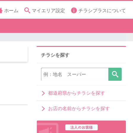
ホーム
マイエリア設定
チラシプラスについて
チラシを探す
都道府県からチラシを探す
お店の名前からチラシを探す