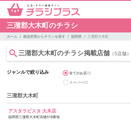
三潴郡大木町のチラシ
ホーム
都道府県からチラシを探す
福岡県
三潴郡大木町
三潴郡大木町のチラシ掲載店舗
（5店舗
ジャンルで絞り込み
全てのお店
(5)
スーパー
(3)
三潴郡大木町
アスタラビスタ 大木店
福岡県三潴郡大木町高橋518番地