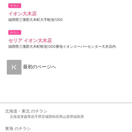
チラシ
イオン大木店
福岡県三潴郡大木町大字蛭池1200
チラシ
セリア イオン大木店
福岡県三潴郡大木町蛭池1200番地イオンスーパーセンター大木店内
最初のページへ
北海道・東北 のチラシ
北海道
青森県
岩手県
宮城県
秋田県
山形県
福島県
東海 のチラシ