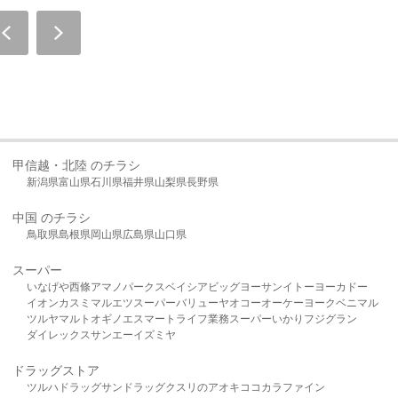
甲信越・北陸 のチラシ
新潟県
富山県
石川県
福井県
山梨県
長野県
中国 のチラシ
鳥取県
島根県
岡山県
広島県
山口県
スーパー
いなげや
西條
アマノパークス
ベイシア
ビッグヨーサン
イトーヨーカドー
イオン
カスミ
マルエツ
スーパーバリュー
ヤオコー
オーケー
ヨークベニマル
ツルヤ
マルト
オギノ
エスマート
ライフ
業務スーパー
いかり
フジグラン
ダイレックス
サンエー
イズミヤ
ドラッグストア
ツルハドラッグ
サンドラッグ
クスリのアオキ
ココカラファイン