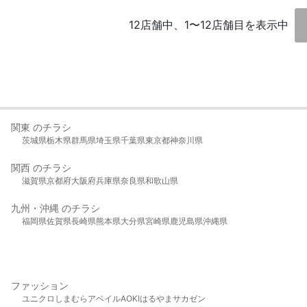
12店舗中、1〜12店舗目を表示中
関東 のチラシ
茨城県
栃木県
群馬県
埼玉県
千葉県
東京都
神奈川県
関西 のチラシ
滋賀県
京都府
大阪府
兵庫県
奈良県
和歌山県
九州・沖縄 のチラシ
福岡県
佐賀県
長崎県
熊本県
大分県
宮崎県
鹿児島県
沖縄県
ファッション
ユニクロ
しまむら
アベイル
AOKI
はるやま
サカゼン