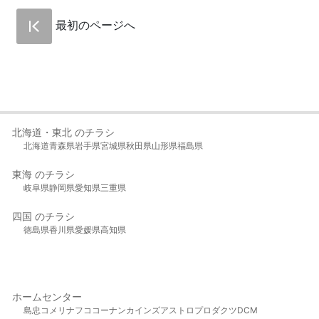
最初のページへ
北海道・東北 のチラシ
北海道
青森県
岩手県
宮城県
秋田県
山形県
福島県
東海 のチラシ
岐阜県
静岡県
愛知県
三重県
四国 のチラシ
徳島県
香川県
愛媛県
高知県
ホームセンター
島忠
コメリ
ナフコ
コーナン
カインズ
アストロプロダクツ
DCM