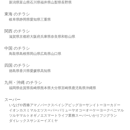
新潟県
富山県
石川県
福井県
山梨県
長野県
東海 のチラシ
岐阜県
静岡県
愛知県
三重県
関西 のチラシ
滋賀県
京都府
大阪府
兵庫県
奈良県
和歌山県
中国 のチラシ
鳥取県
島根県
岡山県
広島県
山口県
四国 のチラシ
徳島県
香川県
愛媛県
高知県
九州・沖縄 のチラシ
福岡県
佐賀県
長崎県
熊本県
大分県
宮崎県
鹿児島県
沖縄県
スーパー
いなげや
西條
アマノパークス
ベイシア
ビッグヨーサン
イトーヨーカドー
イオン
カスミ
マルエツ
スーパーバリュー
ヤオコー
オーケー
ヨークベニマル
ツルヤ
マルト
オギノ
エスマート
ライフ
業務スーパー
いかり
フジグラン
ダイレックス
サンエー
イズミヤ