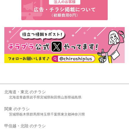
北海道・東北 のチラシ
北海道
青森県
岩手県
宮城県
秋田県
山形県
福島県
関東 のチラシ
茨城県
栃木県
群馬県
埼玉県
千葉県
東京都
神奈川県
甲信越・北陸 のチラシ