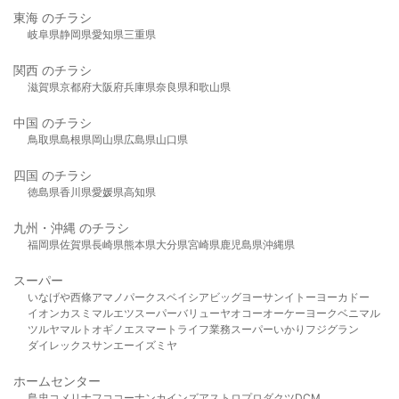
東海 のチラシ
岐阜県
静岡県
愛知県
三重県
関西 のチラシ
滋賀県
京都府
大阪府
兵庫県
奈良県
和歌山県
中国 のチラシ
鳥取県
島根県
岡山県
広島県
山口県
四国 のチラシ
徳島県
香川県
愛媛県
高知県
九州・沖縄 のチラシ
福岡県
佐賀県
長崎県
熊本県
大分県
宮崎県
鹿児島県
沖縄県
スーパー
いなげや
西條
アマノパークス
ベイシア
ビッグヨーサン
イトーヨーカドー
イオン
カスミ
マルエツ
スーパーバリュー
ヤオコー
オーケー
ヨークベニマル
ツルヤ
マルト
オギノ
エスマート
ライフ
業務スーパー
いかり
フジグラン
ダイレックス
サンエー
イズミヤ
ホームセンター
島忠
コメリ
ナフコ
コーナン
カインズ
アストロプロダクツ
DCM