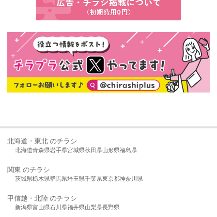
北海道・東北 のチラシ
北海道
青森県
岩手県
宮城県
秋田県
山形県
福島県
関東 のチラシ
茨城県
栃木県
群馬県
埼玉県
千葉県
東京都
神奈川県
甲信越・北陸 のチラシ
新潟県
富山県
石川県
福井県
山梨県
長野県