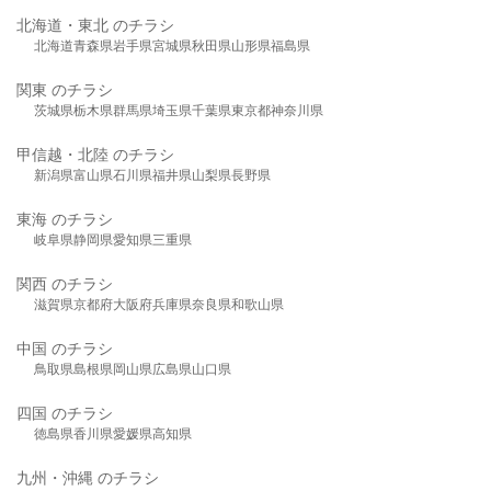
北海道・東北 のチラシ
北海道
青森県
岩手県
宮城県
秋田県
山形県
福島県
関東 のチラシ
茨城県
栃木県
群馬県
埼玉県
千葉県
東京都
神奈川県
甲信越・北陸 のチラシ
新潟県
富山県
石川県
福井県
山梨県
長野県
東海 のチラシ
岐阜県
静岡県
愛知県
三重県
関西 のチラシ
滋賀県
京都府
大阪府
兵庫県
奈良県
和歌山県
中国 のチラシ
鳥取県
島根県
岡山県
広島県
山口県
四国 のチラシ
徳島県
香川県
愛媛県
高知県
九州・沖縄 のチラシ