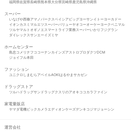
福岡県
佐賀県
長崎県
熊本県
大分県
宮崎県
鹿児島県
沖縄県
スーパー
いなげや
西條
アマノパークス
ベイシア
ビッグヨーサン
イトーヨーカドー
イオン
カスミ
マルエツ
スーパーバリュー
ヤオコー
オーケー
ヨークベニマル
ツルヤ
マルト
オギノ
エスマート
ライフ
業務スーパー
いかり
フジグラン
ダイレックス
サンエー
イズミヤ
ホームセンター
島忠
コメリ
ナフコ
コーナン
カインズ
アストロプロダクツ
DCM
ジョイフル本田
ファッション
ユニクロ
しまむら
アベイル
AOKI
はるやま
サカゼン
ドラッグストア
ツルハドラッグ
サンドラッグ
クスリのアオキ
ココカラファイン
家電量販店
ヤマダ電機
ビックカメラ
エディオン
ケーズデンキ
コジマ
ジョーシン
運営会社