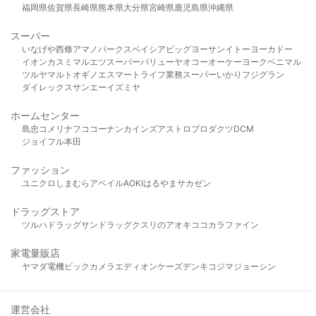
福岡県
佐賀県
長崎県
熊本県
大分県
宮崎県
鹿児島県
沖縄県
スーパー
いなげや
西條
アマノパークス
ベイシア
ビッグヨーサン
イトーヨーカドー
イオン
カスミ
マルエツ
スーパーバリュー
ヤオコー
オーケー
ヨークベニマル
ツルヤ
マルト
オギノ
エスマート
ライフ
業務スーパー
いかり
フジグラン
ダイレックス
サンエー
イズミヤ
ホームセンター
島忠
コメリ
ナフコ
コーナン
カインズ
アストロプロダクツ
DCM
ジョイフル本田
ファッション
ユニクロ
しまむら
アベイル
AOKI
はるやま
サカゼン
ドラッグストア
ツルハドラッグ
サンドラッグ
クスリのアオキ
ココカラファイン
家電量販店
ヤマダ電機
ビックカメラ
エディオン
ケーズデンキ
コジマ
ジョーシン
運営会社