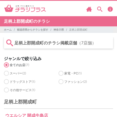
足柄上郡開成町のチラシ
ホーム
都道府県からチラシを探す
神奈川県
足柄上郡開成町
足柄上郡開成町のチラシ掲載店舗
（7店舗）
ジャンルで絞り込み
全てのお店
(7)
スーパー
(2)
家電・PC
(1)
ドラッグストア
(1)
ファッション
(2)
その他サービス
(1)
足柄上郡開成町
ウエルシア 開成牛島店