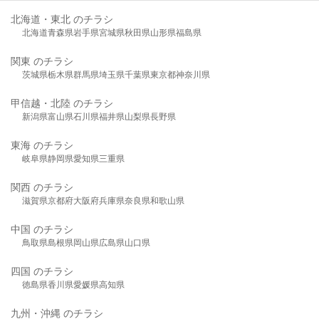
北海道・東北 のチラシ
北海道
青森県
岩手県
宮城県
秋田県
山形県
福島県
関東 のチラシ
茨城県
栃木県
群馬県
埼玉県
千葉県
東京都
神奈川県
甲信越・北陸 のチラシ
新潟県
富山県
石川県
福井県
山梨県
長野県
東海 のチラシ
岐阜県
静岡県
愛知県
三重県
関西 のチラシ
滋賀県
京都府
大阪府
兵庫県
奈良県
和歌山県
中国 のチラシ
鳥取県
島根県
岡山県
広島県
山口県
四国 のチラシ
徳島県
香川県
愛媛県
高知県
九州・沖縄 のチラシ