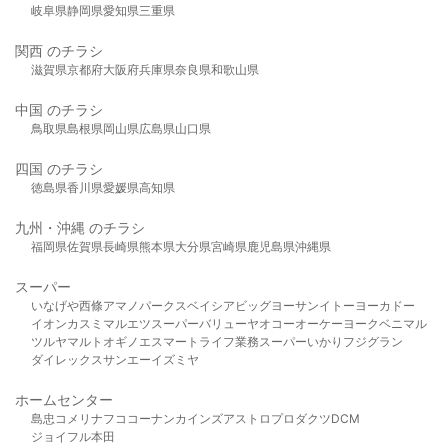
岐阜県
静岡県
愛知県
三重県
関西 のチラシ
滋賀県
京都府
大阪府
兵庫県
奈良県
和歌山県
中国 のチラシ
鳥取県
島根県
岡山県
広島県
山口県
四国 のチラシ
徳島県
香川県
愛媛県
高知県
九州・沖縄 のチラシ
福岡県
佐賀県
長崎県
熊本県
大分県
宮崎県
鹿児島県
沖縄県
スーパー
いなげや
西條
アマノパークス
ベイシア
ビッグヨーサン
イトーヨーカドー
イオン
カスミ
マルエツ
スーパーバリュー
ヤオコー
オーケー
ヨークベニマル
ツルヤ
マルト
オギノ
エスマート
ライフ
業務スーパー
いかり
フジグラン
ダイレックス
サンエー
イズミヤ
ホームセンター
島忠
コメリ
ナフコ
コーナン
カインズ
アストロプロダクツ
DCM
ジョイフル本田