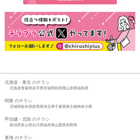
北海道・東北 のチラシ
北海道
青森県
岩手県
宮城県
秋田県
山形県
福島県
関東 のチラシ
茨城県
栃木県
群馬県
埼玉県
千葉県
東京都
神奈川県
甲信越・北陸 のチラシ
新潟県
富山県
石川県
福井県
山梨県
長野県
東海 のチラシ