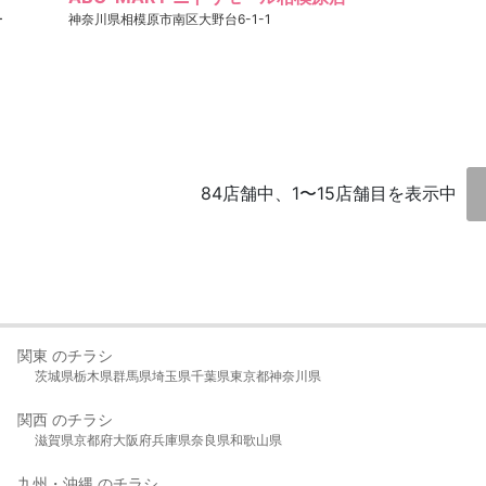
ー
神奈川県相模原市南区大野台6-1-1
84店舗中、1〜15店舗目を表示中
関東 のチラシ
茨城県
栃木県
群馬県
埼玉県
千葉県
東京都
神奈川県
関西 のチラシ
滋賀県
京都府
大阪府
兵庫県
奈良県
和歌山県
九州・沖縄 のチラシ