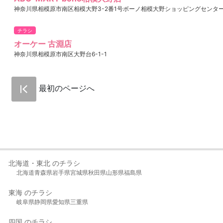
神奈川県相模原市南区相模大野3-2番1号ボーノ相模大野ショッピングセンタ
チラシ
オーケー 古淵店
神奈川県相模原市南区大野台6-1-1
最初のページへ
北海道・東北 のチラシ
北海道
青森県
岩手県
宮城県
秋田県
山形県
福島県
東海 のチラシ
岐阜県
静岡県
愛知県
三重県
四国 のチラシ