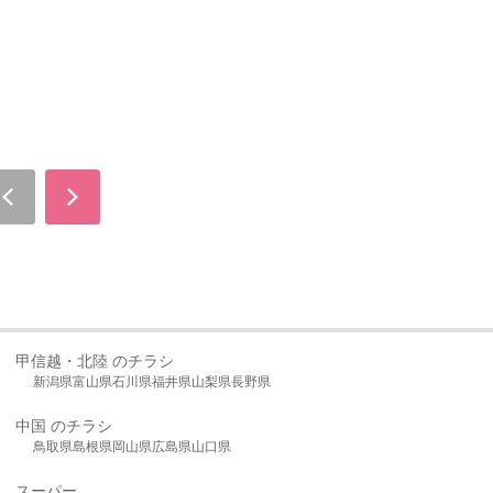
甲信越・北陸 のチラシ
新潟県
富山県
石川県
福井県
山梨県
長野県
中国 のチラシ
鳥取県
島根県
岡山県
広島県
山口県
スーパー