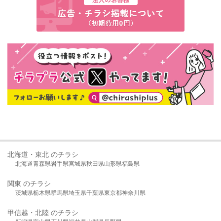
北海道・東北 のチラシ
北海道
青森県
岩手県
宮城県
秋田県
山形県
福島県
関東 のチラシ
茨城県
栃木県
群馬県
埼玉県
千葉県
東京都
神奈川県
甲信越・北陸 のチラシ