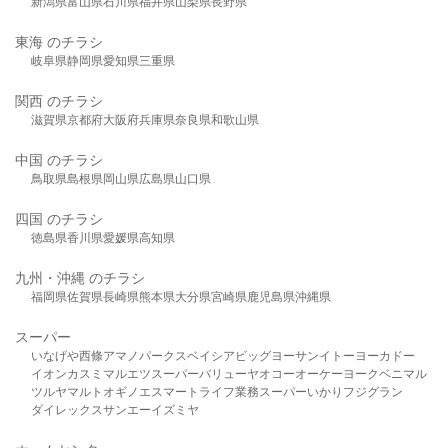
新潟県
富山県
石川県
福井県
山梨県
長野県
東海 のチラシ
岐阜県
静岡県
愛知県
三重県
関西 のチラシ
滋賀県
京都府
大阪府
兵庫県
奈良県
和歌山県
中国 のチラシ
鳥取県
島根県
岡山県
広島県
山口県
四国 のチラシ
徳島県
香川県
愛媛県
高知県
九州・沖縄 のチラシ
福岡県
佐賀県
長崎県
熊本県
大分県
宮崎県
鹿児島県
沖縄県
スーパー
いなげや
西條
アマノパークス
ベイシア
ビッグヨーサン
イトーヨーカドー
イオン
カスミ
マルエツ
スーパーバリュー
ヤオコー
オーケー
ヨークベニマル
ツルヤ
マルト
オギノ
エスマート
ライフ
業務スーパー
いかり
フジグラン
ダイレックス
サンエー
イズミヤ