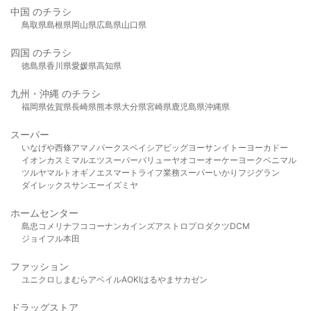
中国 のチラシ
鳥取県
島根県
岡山県
広島県
山口県
四国 のチラシ
徳島県
香川県
愛媛県
高知県
九州・沖縄 のチラシ
福岡県
佐賀県
長崎県
熊本県
大分県
宮崎県
鹿児島県
沖縄県
スーパー
いなげや
西條
アマノパークス
ベイシア
ビッグヨーサン
イトーヨーカドー
イオン
カスミ
マルエツ
スーパーバリュー
ヤオコー
オーケー
ヨークベニマル
ツルヤ
マルト
オギノ
エスマート
ライフ
業務スーパー
いかり
フジグラン
ダイレックス
サンエー
イズミヤ
ホームセンター
島忠
コメリ
ナフコ
コーナン
カインズ
アストロプロダクツ
DCM
ジョイフル本田
ファッション
ユニクロ
しまむら
アベイル
AOKI
はるやま
サカゼン
ドラッグストア