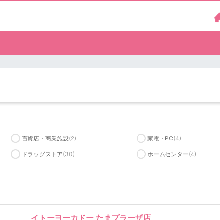
）
百貨店・商業施設
(2)
家電・PC
(4)
ドラッグストア
(30)
ホームセンター
(4)
イトーヨーカドー たまプラーザ店