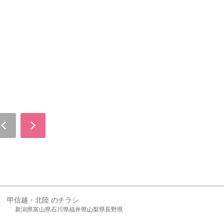
甲信越・北陸 のチラシ
新潟県
富山県
石川県
福井県
山梨県
長野県