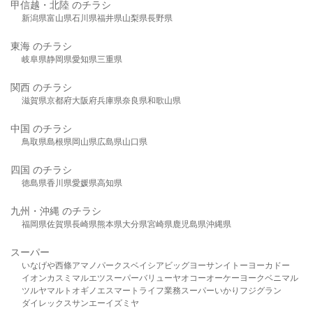
甲信越・北陸 のチラシ
新潟県
富山県
石川県
福井県
山梨県
長野県
東海 のチラシ
岐阜県
静岡県
愛知県
三重県
関西 のチラシ
滋賀県
京都府
大阪府
兵庫県
奈良県
和歌山県
中国 のチラシ
鳥取県
島根県
岡山県
広島県
山口県
四国 のチラシ
徳島県
香川県
愛媛県
高知県
九州・沖縄 のチラシ
福岡県
佐賀県
長崎県
熊本県
大分県
宮崎県
鹿児島県
沖縄県
スーパー
いなげや
西條
アマノパークス
ベイシア
ビッグヨーサン
イトーヨーカドー
イオン
カスミ
マルエツ
スーパーバリュー
ヤオコー
オーケー
ヨークベニマル
ツルヤ
マルト
オギノ
エスマート
ライフ
業務スーパー
いかり
フジグラン
ダイレックス
サンエー
イズミヤ