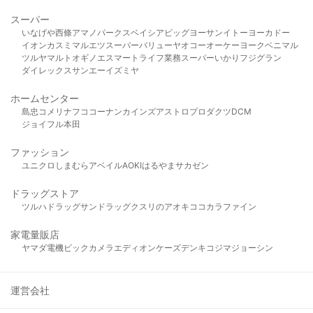
スーパー
いなげや
西條
アマノパークス
ベイシア
ビッグヨーサン
イトーヨーカドー
イオン
カスミ
マルエツ
スーパーバリュー
ヤオコー
オーケー
ヨークベニマル
ツルヤ
マルト
オギノ
エスマート
ライフ
業務スーパー
いかり
フジグラン
ダイレックス
サンエー
イズミヤ
ホームセンター
島忠
コメリ
ナフコ
コーナン
カインズ
アストロプロダクツ
DCM
ジョイフル本田
ファッション
ユニクロ
しまむら
アベイル
AOKI
はるやま
サカゼン
ドラッグストア
ツルハドラッグ
サンドラッグ
クスリのアオキ
ココカラファイン
家電量販店
ヤマダ電機
ビックカメラ
エディオン
ケーズデンキ
コジマ
ジョーシン
運営会社