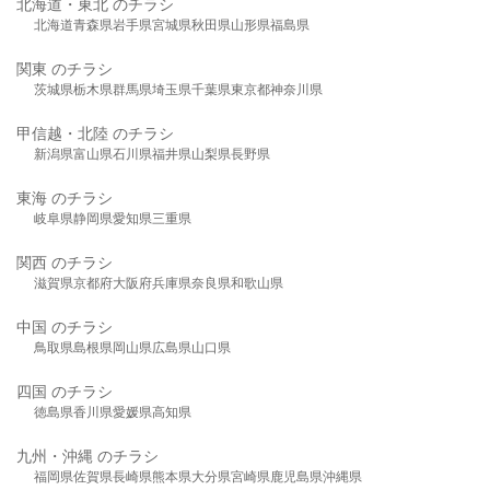
北海道・東北 のチラシ
北海道
青森県
岩手県
宮城県
秋田県
山形県
福島県
関東 のチラシ
茨城県
栃木県
群馬県
埼玉県
千葉県
東京都
神奈川県
甲信越・北陸 のチラシ
新潟県
富山県
石川県
福井県
山梨県
長野県
東海 のチラシ
岐阜県
静岡県
愛知県
三重県
関西 のチラシ
滋賀県
京都府
大阪府
兵庫県
奈良県
和歌山県
中国 のチラシ
鳥取県
島根県
岡山県
広島県
山口県
四国 のチラシ
徳島県
香川県
愛媛県
高知県
九州・沖縄 のチラシ
福岡県
佐賀県
長崎県
熊本県
大分県
宮崎県
鹿児島県
沖縄県