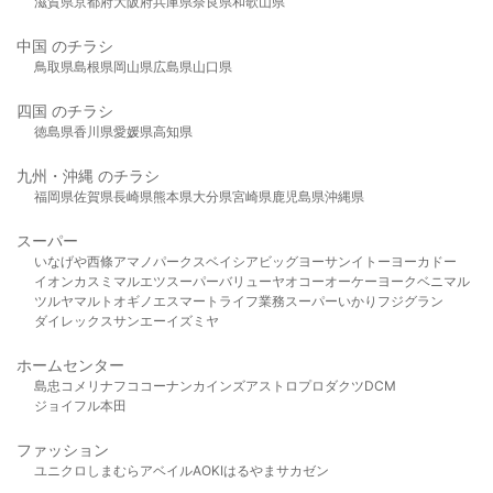
滋賀県
京都府
大阪府
兵庫県
奈良県
和歌山県
中国 のチラシ
鳥取県
島根県
岡山県
広島県
山口県
四国 のチラシ
徳島県
香川県
愛媛県
高知県
九州・沖縄 のチラシ
福岡県
佐賀県
長崎県
熊本県
大分県
宮崎県
鹿児島県
沖縄県
スーパー
いなげや
西條
アマノパークス
ベイシア
ビッグヨーサン
イトーヨーカドー
イオン
カスミ
マルエツ
スーパーバリュー
ヤオコー
オーケー
ヨークベニマル
ツルヤ
マルト
オギノ
エスマート
ライフ
業務スーパー
いかり
フジグラン
ダイレックス
サンエー
イズミヤ
ホームセンター
島忠
コメリ
ナフコ
コーナン
カインズ
アストロプロダクツ
DCM
ジョイフル本田
ファッション
ユニクロ
しまむら
アベイル
AOKI
はるやま
サカゼン