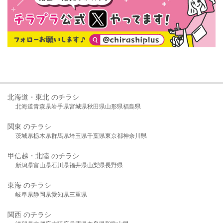
北海道・東北 のチラシ
北海道
青森県
岩手県
宮城県
秋田県
山形県
福島県
関東 のチラシ
茨城県
栃木県
群馬県
埼玉県
千葉県
東京都
神奈川県
甲信越・北陸 のチラシ
新潟県
富山県
石川県
福井県
山梨県
長野県
東海 のチラシ
岐阜県
静岡県
愛知県
三重県
関西 のチラシ