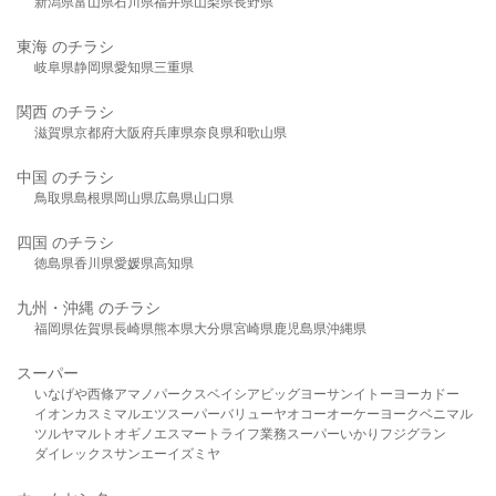
新潟県
富山県
石川県
福井県
山梨県
長野県
東海 のチラシ
岐阜県
静岡県
愛知県
三重県
関西 のチラシ
滋賀県
京都府
大阪府
兵庫県
奈良県
和歌山県
中国 のチラシ
鳥取県
島根県
岡山県
広島県
山口県
四国 のチラシ
徳島県
香川県
愛媛県
高知県
九州・沖縄 のチラシ
福岡県
佐賀県
長崎県
熊本県
大分県
宮崎県
鹿児島県
沖縄県
スーパー
いなげや
西條
アマノパークス
ベイシア
ビッグヨーサン
イトーヨーカドー
イオン
カスミ
マルエツ
スーパーバリュー
ヤオコー
オーケー
ヨークベニマル
ツルヤ
マルト
オギノ
エスマート
ライフ
業務スーパー
いかり
フジグラン
ダイレックス
サンエー
イズミヤ