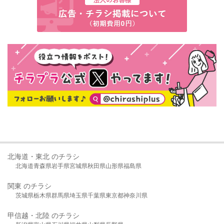
北海道・東北 のチラシ
北海道
青森県
岩手県
宮城県
秋田県
山形県
福島県
関東 のチラシ
茨城県
栃木県
群馬県
埼玉県
千葉県
東京都
神奈川県
甲信越・北陸 のチラシ