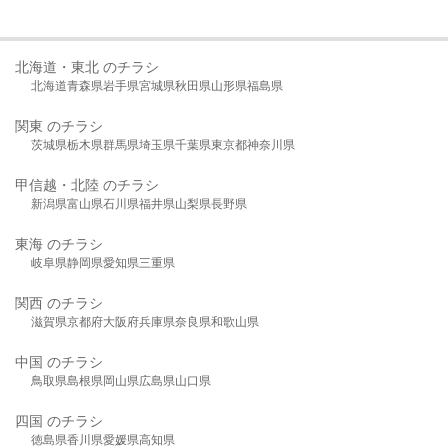
北海道・東北 のチラシ
北海道
青森県
岩手県
宮城県
秋田県
山形県
福島県
関東 のチラシ
茨城県
栃木県
群馬県
埼玉県
千葉県
東京都
神奈川県
甲信越・北陸 のチラシ
新潟県
富山県
石川県
福井県
山梨県
長野県
東海 のチラシ
岐阜県
静岡県
愛知県
三重県
関西 のチラシ
滋賀県
京都府
大阪府
兵庫県
奈良県
和歌山県
中国 のチラシ
鳥取県
島根県
岡山県
広島県
山口県
四国 のチラシ
徳島県
香川県
愛媛県
高知県