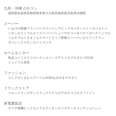
九州・沖縄 のチラシ
福岡県
佐賀県
長崎県
熊本県
大分県
宮崎県
鹿児島県
沖縄県
スーパー
いなげや
西條
アマノパークス
ベイシア
ビッグヨーサン
イトーヨーカドー
イオン
カスミ
マルエツ
スーパーバリュー
ヤオコー
オーケー
ヨークベニマル
ツルヤ
マルト
オギノ
エスマート
ライフ
業務スーパー
いかり
フジグラン
ダイレックス
サンエー
イズミヤ
ホームセンター
島忠
コメリ
ナフコ
コーナン
カインズ
アストロプロダクツ
DCM
ジョイフル本田
ファッション
ユニクロ
しまむら
アベイル
AOKI
はるやま
サカゼン
ドラッグストア
ツルハドラッグ
サンドラッグ
クスリのアオキ
ココカラファイン
家電量販店
ヤマダ電機
ビックカメラ
エディオン
ケーズデンキ
コジマ
ジョーシン