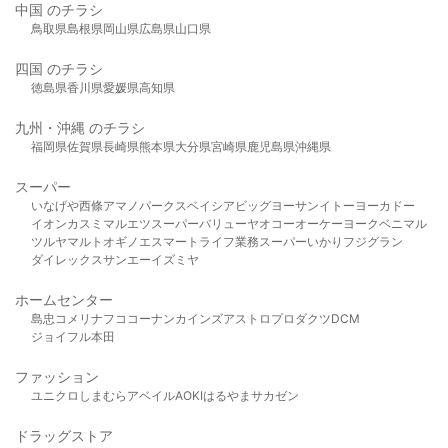
中国 のチラシ
鳥取県
島根県
岡山県
広島県
山口県
四国 のチラシ
徳島県
香川県
愛媛県
高知県
九州・沖縄 のチラシ
福岡県
佐賀県
長崎県
熊本県
大分県
宮崎県
鹿児島県
沖縄県
スーパー
いなげや
西條
アマノパークス
ベイシア
ビッグヨーサン
イトーヨーカドー
イオン
カスミ
マルエツ
スーパーバリュー
ヤオコー
オーケー
ヨークベニマル
ツルヤ
マルト
オギノ
エスマート
ライフ
業務スーパー
いかり
フジグラン
ダイレックス
サンエー
イズミヤ
ホームセンター
島忠
コメリ
ナフコ
コーナン
カインズ
アストロプロダクツ
DCM
ジョイフル本田
ファッション
ユニクロ
しまむら
アベイル
AOKI
はるやま
サカゼン
ドラッグストア