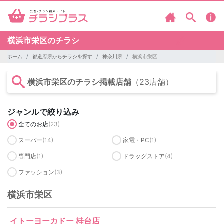
横浜市栄区のチラシ
ホーム
都道府県からチラシを探す
神奈川県
横浜市栄区
横浜市栄区のチラシ掲載店舗
（23店舗）
ジャンルで絞り込み
全てのお店
(23)
スーパー
(14)
家電・PC
(1)
専門店
(1)
ドラッグストア
(4)
ファッション
(3)
横浜市栄区
イトーヨーカドー 桂台店