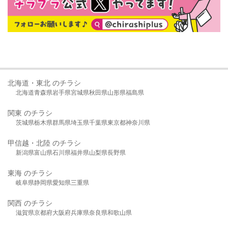
北海道・東北 のチラシ
北海道
青森県
岩手県
宮城県
秋田県
山形県
福島県
関東 のチラシ
茨城県
栃木県
群馬県
埼玉県
千葉県
東京都
神奈川県
甲信越・北陸 のチラシ
新潟県
富山県
石川県
福井県
山梨県
長野県
東海 のチラシ
岐阜県
静岡県
愛知県
三重県
関西 のチラシ
滋賀県
京都府
大阪府
兵庫県
奈良県
和歌山県