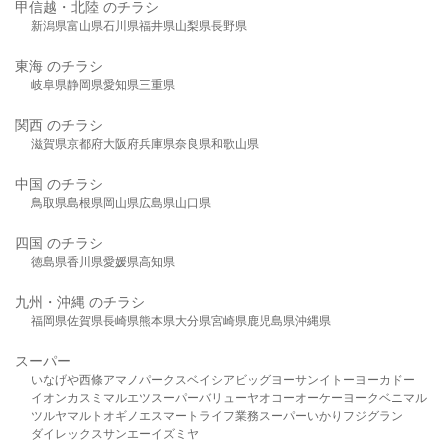
甲信越・北陸 のチラシ
新潟県
富山県
石川県
福井県
山梨県
長野県
東海 のチラシ
岐阜県
静岡県
愛知県
三重県
関西 のチラシ
滋賀県
京都府
大阪府
兵庫県
奈良県
和歌山県
中国 のチラシ
鳥取県
島根県
岡山県
広島県
山口県
四国 のチラシ
徳島県
香川県
愛媛県
高知県
九州・沖縄 のチラシ
福岡県
佐賀県
長崎県
熊本県
大分県
宮崎県
鹿児島県
沖縄県
スーパー
いなげや
西條
アマノパークス
ベイシア
ビッグヨーサン
イトーヨーカドー
イオン
カスミ
マルエツ
スーパーバリュー
ヤオコー
オーケー
ヨークベニマル
ツルヤ
マルト
オギノ
エスマート
ライフ
業務スーパー
いかり
フジグラン
ダイレックス
サンエー
イズミヤ