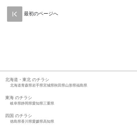
最初のページへ
北海道・東北 のチラシ
北海道
青森県
岩手県
宮城県
秋田県
山形県
福島県
東海 のチラシ
岐阜県
静岡県
愛知県
三重県
四国 のチラシ
徳島県
香川県
愛媛県
高知県