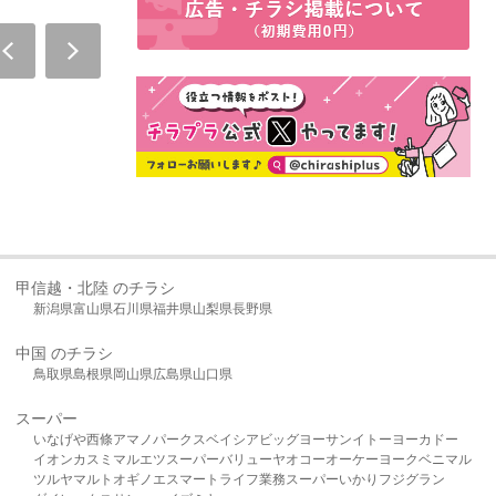
甲信越・北陸 のチラシ
新潟県
富山県
石川県
福井県
山梨県
長野県
中国 のチラシ
鳥取県
島根県
岡山県
広島県
山口県
スーパー
いなげや
西條
アマノパークス
ベイシア
ビッグヨーサン
イトーヨーカドー
イオン
カスミ
マルエツ
スーパーバリュー
ヤオコー
オーケー
ヨークベニマル
ツルヤ
マルト
オギノ
エスマート
ライフ
業務スーパー
いかり
フジグラン