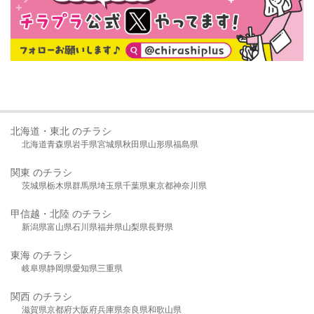
北海道・東北 のチラシ
北海道
青森県
岩手県
宮城県
秋田県
山形県
福島県
関東 のチラシ
茨城県
栃木県
群馬県
埼玉県
千葉県
東京都
神奈川県
甲信越・北陸 のチラシ
新潟県
富山県
石川県
福井県
山梨県
長野県
東海 のチラシ
岐阜県
静岡県
愛知県
三重県
関西 のチラシ
滋賀県
京都府
大阪府
兵庫県
奈良県
和歌山県