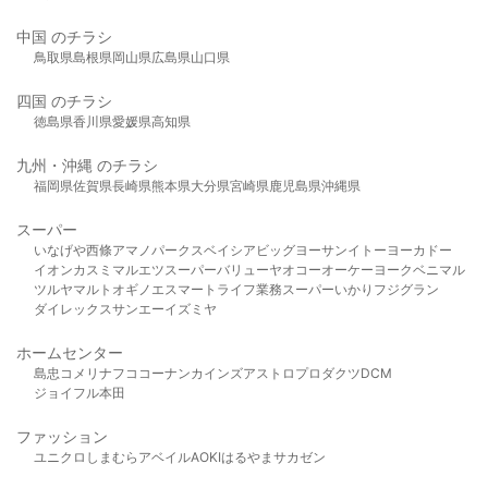
中国 のチラシ
鳥取県
島根県
岡山県
広島県
山口県
四国 のチラシ
徳島県
香川県
愛媛県
高知県
九州・沖縄 のチラシ
福岡県
佐賀県
長崎県
熊本県
大分県
宮崎県
鹿児島県
沖縄県
スーパー
いなげや
西條
アマノパークス
ベイシア
ビッグヨーサン
イトーヨーカドー
イオン
カスミ
マルエツ
スーパーバリュー
ヤオコー
オーケー
ヨークベニマル
ツルヤ
マルト
オギノ
エスマート
ライフ
業務スーパー
いかり
フジグラン
ダイレックス
サンエー
イズミヤ
ホームセンター
島忠
コメリ
ナフコ
コーナン
カインズ
アストロプロダクツ
DCM
ジョイフル本田
ファッション
ユニクロ
しまむら
アベイル
AOKI
はるやま
サカゼン