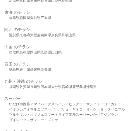
新潟県
富山県
石川県
福井県
山梨県
長野県
東海 のチラシ
岐阜県
静岡県
愛知県
三重県
関西 のチラシ
滋賀県
京都府
大阪府
兵庫県
奈良県
和歌山県
中国 のチラシ
鳥取県
島根県
岡山県
広島県
山口県
四国 のチラシ
徳島県
香川県
愛媛県
高知県
九州・沖縄 のチラシ
福岡県
佐賀県
長崎県
熊本県
大分県
宮崎県
鹿児島県
沖縄県
スーパー
いなげや
西條
アマノパークス
ベイシア
ビッグヨーサン
イトーヨーカドー
イオン
カスミ
マルエツ
スーパーバリュー
ヤオコー
オーケー
ヨークベニマル
ツルヤ
マルト
オギノ
エスマート
ライフ
業務スーパー
いかり
フジグラン
ダイレックス
サンエー
イズミヤ