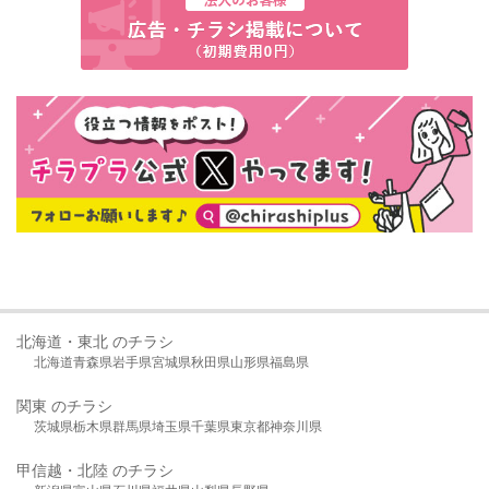
北海道・東北 のチラシ
北海道
青森県
岩手県
宮城県
秋田県
山形県
福島県
関東 のチラシ
茨城県
栃木県
群馬県
埼玉県
千葉県
東京都
神奈川県
甲信越・北陸 のチラシ