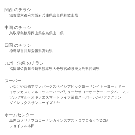
関西 のチラシ
滋賀県
京都府
大阪府
兵庫県
奈良県
和歌山県
中国 のチラシ
鳥取県
島根県
岡山県
広島県
山口県
四国 のチラシ
徳島県
香川県
愛媛県
高知県
九州・沖縄 のチラシ
福岡県
佐賀県
長崎県
熊本県
大分県
宮崎県
鹿児島県
沖縄県
スーパー
いなげや
西條
アマノパークス
ベイシア
ビッグヨーサン
イトーヨーカドー
イオン
カスミ
マルエツ
スーパーバリュー
ヤオコー
オーケー
ヨークベニマル
ツルヤ
マルト
オギノ
エスマート
ライフ
業務スーパー
いかり
フジグラン
ダイレックス
サンエー
イズミヤ
ホームセンター
島忠
コメリ
ナフコ
コーナン
カインズ
アストロプロダクツ
DCM
ジョイフル本田