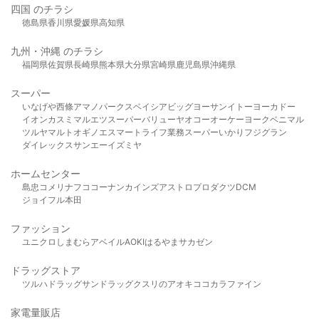
四国 のチラシ
徳島県
香川県
愛媛県
高知県
九州・沖縄 のチラシ
福岡県
佐賀県
長崎県
熊本県
大分県
宮崎県
鹿児島県
沖縄県
スーパー
いなげや
西條
アマノパークス
ベイシア
ビッグヨーサン
イトーヨーカドー
イオン
カスミ
マルエツ
スーパーバリュー
ヤオコー
オーケー
ヨークベニマル
ツルヤ
マルト
オギノ
エスマート
ライフ
業務スーパー
いかり
フジグラン
ダイレックス
サンエー
イズミヤ
ホームセンター
島忠
コメリ
ナフコ
コーナン
カインズ
アストロプロダクツ
DCM
ジョイフル本田
ファッション
ユニクロ
しまむら
アベイル
AOKI
はるやま
サカゼン
ドラッグストア
ツルハドラッグ
サンドラッグ
クスリのアオキ
ココカラファイン
家電量販店