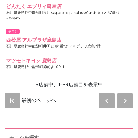
どんたく エブリィ鳥屋店
石川県鹿島郡中能登町良川</span><spanclass="u-d-ib">と57番地
</span>
チラシ
西松屋 アルプラザ鹿島店
石川県鹿島郡中能登町井田と部1番地1アルプラザ鹿島2階
マツモトキヨシ 鹿島店
石川県鹿島郡中能登町徳前よ109-1
9店舗中、1〜9店舗目を表示中
最初のページへ
チラシを探す