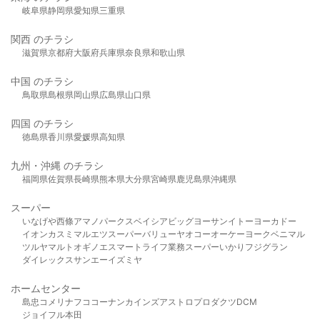
岐阜県
静岡県
愛知県
三重県
関西 のチラシ
滋賀県
京都府
大阪府
兵庫県
奈良県
和歌山県
中国 のチラシ
鳥取県
島根県
岡山県
広島県
山口県
四国 のチラシ
徳島県
香川県
愛媛県
高知県
九州・沖縄 のチラシ
福岡県
佐賀県
長崎県
熊本県
大分県
宮崎県
鹿児島県
沖縄県
スーパー
いなげや
西條
アマノパークス
ベイシア
ビッグヨーサン
イトーヨーカドー
イオン
カスミ
マルエツ
スーパーバリュー
ヤオコー
オーケー
ヨークベニマル
ツルヤ
マルト
オギノ
エスマート
ライフ
業務スーパー
いかり
フジグラン
ダイレックス
サンエー
イズミヤ
ホームセンター
島忠
コメリ
ナフコ
コーナン
カインズ
アストロプロダクツ
DCM
ジョイフル本田