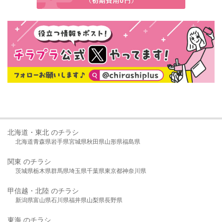
北海道・東北 のチラシ
北海道
青森県
岩手県
宮城県
秋田県
山形県
福島県
関東 のチラシ
茨城県
栃木県
群馬県
埼玉県
千葉県
東京都
神奈川県
甲信越・北陸 のチラシ
新潟県
富山県
石川県
福井県
山梨県
長野県
東海 のチラシ