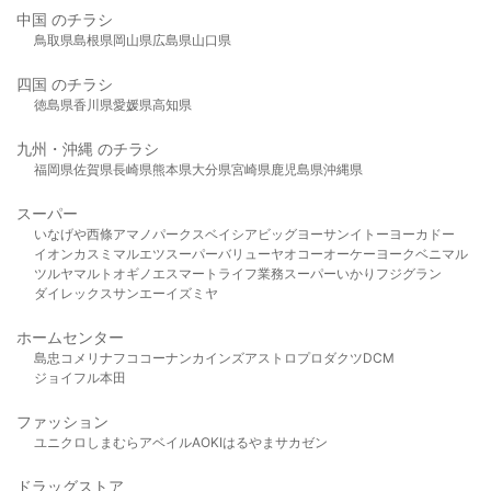
中国 のチラシ
鳥取県
島根県
岡山県
広島県
山口県
四国 のチラシ
徳島県
香川県
愛媛県
高知県
九州・沖縄 のチラシ
福岡県
佐賀県
長崎県
熊本県
大分県
宮崎県
鹿児島県
沖縄県
スーパー
いなげや
西條
アマノパークス
ベイシア
ビッグヨーサン
イトーヨーカドー
イオン
カスミ
マルエツ
スーパーバリュー
ヤオコー
オーケー
ヨークベニマル
ツルヤ
マルト
オギノ
エスマート
ライフ
業務スーパー
いかり
フジグラン
ダイレックス
サンエー
イズミヤ
ホームセンター
島忠
コメリ
ナフコ
コーナン
カインズ
アストロプロダクツ
DCM
ジョイフル本田
ファッション
ユニクロ
しまむら
アベイル
AOKI
はるやま
サカゼン
ドラッグストア