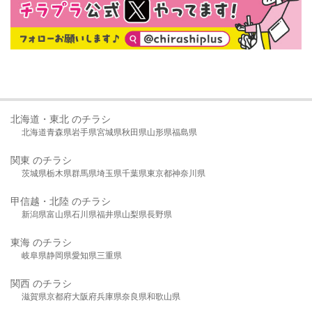
北海道・東北 のチラシ
北海道
青森県
岩手県
宮城県
秋田県
山形県
福島県
関東 のチラシ
茨城県
栃木県
群馬県
埼玉県
千葉県
東京都
神奈川県
甲信越・北陸 のチラシ
新潟県
富山県
石川県
福井県
山梨県
長野県
東海 のチラシ
岐阜県
静岡県
愛知県
三重県
関西 のチラシ
滋賀県
京都府
大阪府
兵庫県
奈良県
和歌山県