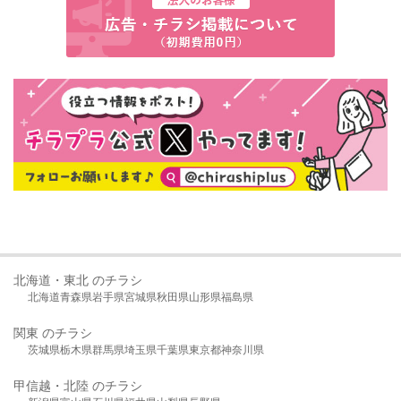
北海道・東北 のチラシ
北海道
青森県
岩手県
宮城県
秋田県
山形県
福島県
関東 のチラシ
茨城県
栃木県
群馬県
埼玉県
千葉県
東京都
神奈川県
甲信越・北陸 のチラシ