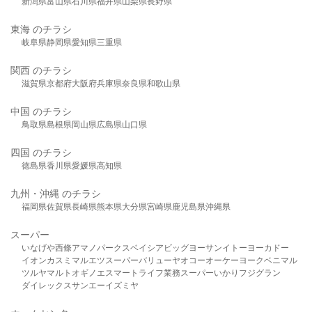
新潟県
富山県
石川県
福井県
山梨県
長野県
東海 のチラシ
岐阜県
静岡県
愛知県
三重県
関西 のチラシ
滋賀県
京都府
大阪府
兵庫県
奈良県
和歌山県
中国 のチラシ
鳥取県
島根県
岡山県
広島県
山口県
四国 のチラシ
徳島県
香川県
愛媛県
高知県
九州・沖縄 のチラシ
福岡県
佐賀県
長崎県
熊本県
大分県
宮崎県
鹿児島県
沖縄県
スーパー
いなげや
西條
アマノパークス
ベイシア
ビッグヨーサン
イトーヨーカドー
イオン
カスミ
マルエツ
スーパーバリュー
ヤオコー
オーケー
ヨークベニマル
ツルヤ
マルト
オギノ
エスマート
ライフ
業務スーパー
いかり
フジグラン
ダイレックス
サンエー
イズミヤ