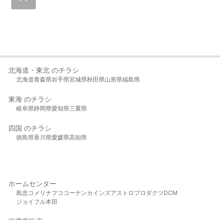
北海道・東北 のチラシ
北海道
青森県
岩手県
宮城県
秋田県
山形県
福島県
東海 のチラシ
岐阜県
静岡県
愛知県
三重県
四国 のチラシ
徳島県
香川県
愛媛県
高知県
ホームセンター
島忠
コメリ
ナフコ
コーナン
カインズ
アストロプロダクツ
DCM
ジョイフル本田