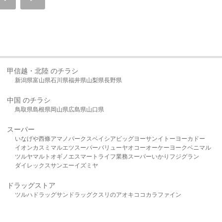
甲信越・北陸 のチラシ
新潟県
富山県
石川県
福井県
山梨県
長野県
中国 のチラシ
鳥取県
島根県
岡山県
広島県
山口県
スーパー
いなげや
西條
アマノパークス
ベイシア
ビッグヨーサン
イトーヨーカドー
イオン
カスミ
マルエツ
スーパーバリュー
ヤオコー
オーケー
ヨークベニマル
ツルヤ
マルト
オギノ
エスマート
ライフ
業務スーパー
いかり
フジグラン
ダイレックス
サンエー
イズミヤ
ドラッグストア
ツルハドラッグ
サンドラッグ
クスリのアオキ
ココカラファイン