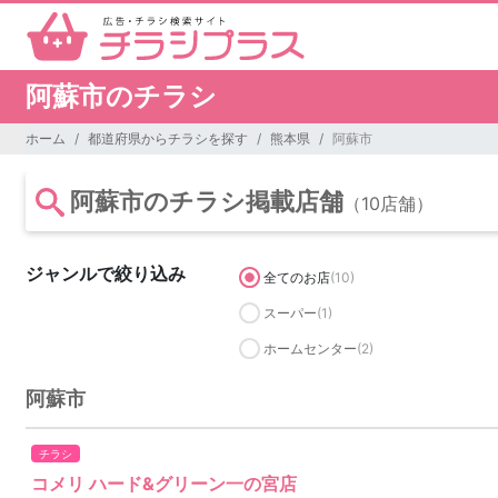
阿蘇市のチラシ
ホーム
都道府県からチラシを探す
熊本県
阿蘇市
阿蘇市のチラシ掲載店舗
（10店舗）
ジャンルで絞り込み
全てのお店
(10)
スーパー
(1)
ホームセンター
(2)
阿蘇市
チラシ
コメリ ハード&グリーン一の宮店