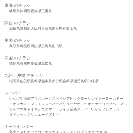
東海 のチラシ
岐阜県
静岡県
愛知県
三重県
関西 のチラシ
滋賀県
京都府
大阪府
兵庫県
奈良県
和歌山県
中国 のチラシ
鳥取県
島根県
岡山県
広島県
山口県
四国 のチラシ
徳島県
香川県
愛媛県
高知県
九州・沖縄 のチラシ
福岡県
佐賀県
長崎県
熊本県
大分県
宮崎県
鹿児島県
沖縄県
スーパー
いなげや
西條
アマノパークス
ベイシア
ビッグヨーサン
イトーヨーカドー
イオン
カスミ
マルエツ
スーパーバリュー
ヤオコー
オーケー
ヨークベニマル
ツルヤ
マルト
オギノ
エスマート
ライフ
業務スーパー
いかり
フジグラン
ダイレックス
サンエー
イズミヤ
ホームセンター
島忠
コメリ
ナフコ
コーナン
カインズ
アストロプロダクツ
DCM