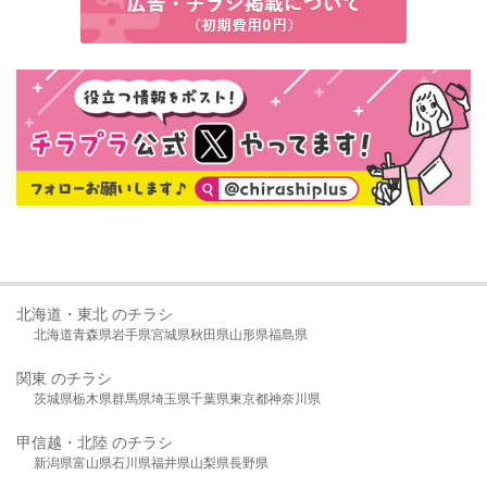
北海道・東北 のチラシ
北海道
青森県
岩手県
宮城県
秋田県
山形県
福島県
関東 のチラシ
茨城県
栃木県
群馬県
埼玉県
千葉県
東京都
神奈川県
甲信越・北陸 のチラシ
新潟県
富山県
石川県
福井県
山梨県
長野県