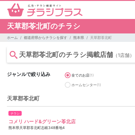
天草郡苓北町のチラシ
ホーム
都道府県からチラシを探す
熊本県
天草郡苓北町
天草郡苓北町のチラシ掲載店舗
（1店舗）
ジャンルで絞り込み
全てのお店
(1)
ホームセンター
(1)
天草郡苓北町
チラシ
コメリ ハード&グリーン苓北店
熊本県天草郡苓北町志岐348番地4