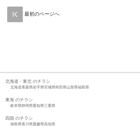
最初のページへ
北海道・東北 のチラシ
北海道
青森県
岩手県
宮城県
秋田県
山形県
福島県
東海 のチラシ
岐阜県
静岡県
愛知県
三重県
四国 のチラシ
徳島県
香川県
愛媛県
高知県