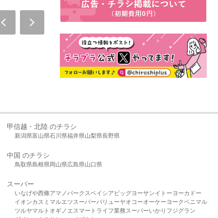
甲信越・北陸 のチラシ
新潟県
富山県
石川県
福井県
山梨県
長野県
中国 のチラシ
鳥取県
島根県
岡山県
広島県
山口県
スーパー
いなげや
西條
アマノパークス
ベイシア
ビッグヨーサン
イトーヨーカドー
イオン
カスミ
マルエツ
スーパーバリュー
ヤオコー
オーケー
ヨークベニマル
ツルヤ
マルト
オギノ
エスマート
ライフ
業務スーパー
いかり
フジグラン