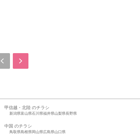
甲信越・北陸 のチラシ
新潟県
富山県
石川県
福井県
山梨県
長野県
中国 のチラシ
鳥取県
島根県
岡山県
広島県
山口県