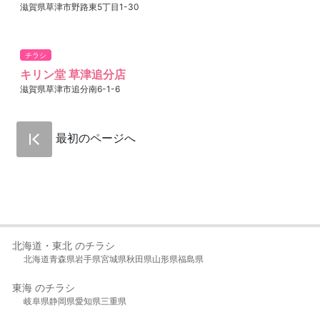
滋賀県草津市野路東5丁目1-30
チラシ
キリン堂 草津追分店
滋賀県草津市追分南6-1-6
最初のページへ
北海道・東北 のチラシ
北海道
青森県
岩手県
宮城県
秋田県
山形県
福島県
東海 のチラシ
岐阜県
静岡県
愛知県
三重県