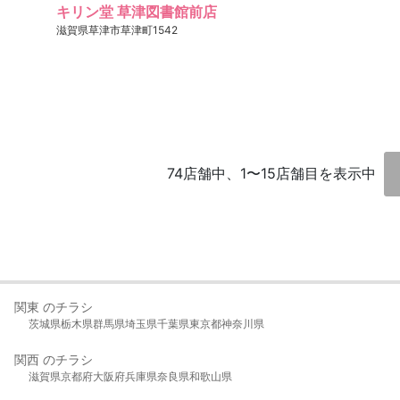
キリン堂 草津図書館前店
滋賀県草津市草津町1542
74店舗中、1〜15店舗目を表示中
関東 のチラシ
茨城県
栃木県
群馬県
埼玉県
千葉県
東京都
神奈川県
関西 のチラシ
滋賀県
京都府
大阪府
兵庫県
奈良県
和歌山県