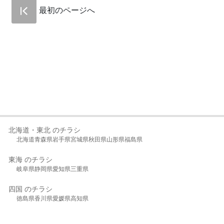
最初のページへ
北海道・東北 のチラシ
北海道
青森県
岩手県
宮城県
秋田県
山形県
福島県
東海 のチラシ
岐阜県
静岡県
愛知県
三重県
四国 のチラシ
徳島県
香川県
愛媛県
高知県